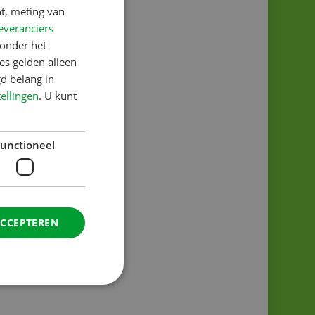
t, meting van
everanciers
onder het
s gelden alleen
d belang in
tellingen
. U kunt
unctioneel
ACCEPTEREN