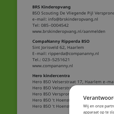
BRS Kinderopvang
BSO Scouting De Vliegende Pijl Verspro
e-mail: info@brskinderopvang.nl
Tel: 085-0004542
www.brskinderopvang.nl/aanmelden
CompaNanny Ripperda BSO
Sint Jorisveld 62, Haarlem
E-mail: ripperda@compananny.nl
Tel.: 023-5251621
www.compananny.nl
Hero kindercentra
Hero BSO Velserstraat 17, Haarlem e-ma
Hero BSO Velserstraat 55, Haarlem e-ma
Hero BSO Verspronckweg 201c, Haarlem 
Verantwoor
Hero BSO 't Hoenstraat 1-3, Haarlem e-
Wij en onze part
Hero BSO 't Hoenstraat 7, Haarlem e-ma
apparaat op te s