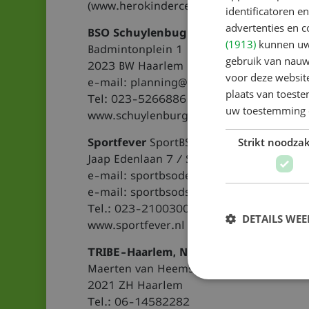
(www.herokindercentra.nl)
identificatoren e
advertenties en c
BSO Schuylenbught
(1913)
kunnen uw 
Badmintonplein 1
gebruik van nauw
2023 BW Haarlem
voor deze websit
e-mail: planning@schuylenburght.nl
plaats van toest
Tel: 023-5266886
uw toestemming 
www.schuylenburght.nl
Strikt noodzak
Sportfever
SportBSO DSS
de Kickies
Jaap Edenlaan 7 / Sportweg 8
e-mail: sportbsodekickies@sportfever.nl
e-mail: sportbsodss@sportfever.nl
Tel.: 023-2100300
DETAILS WE
www.sportfever.nl
TRIBE-Haarlem, NSA Het Kleverhuis
Maerten van Heemskerckstraat 69 A
2021 ZH Haarlem
Tel.: 06-14582282