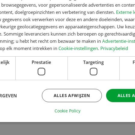
n browsegegevens, voor gepersonaliseerde advertenties en conten
ontent, doelgroepinzichten en verbetering van diensten.
Externe l
gegevens ook verwerken voor deze en andere doeleinden, waar
keurige geolocatiegegevens en apparaateigenschappen. Uw keuze
e. Sommige leveranciers kunnen zich beroepen op gerechtvaardig
emming; u hebt het recht om bezwaar te maken in
Advertentie-ins
op elk moment intrekken in
Cookie-instellingen
.
Privacybeleid
elijk
Prestatie
Targeting
F
ERGEVEN
ALLES AFWIJZEN
ALLES 
Cookie Policy